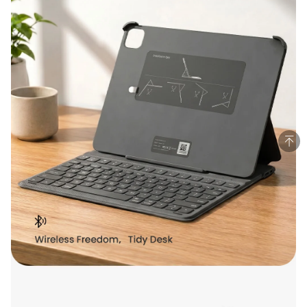
Trusted Shops
www.vapepieoutlet.com
Geprüft & zertifiziert von Trusted Shops.
SSL-Verschlüsselung
Zertifiziert
99% Zufriedene Kunden
Zertifiziert
Geprüftes Unternehmen
Zertifiziert
Datenschutz nach DSGVO
Zertifiziert