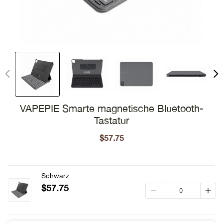
VAPEPIE Smarte magnetische Bluetooth-
Tastatur
$57.75
Sale
price
Regular
price
Schwarz
$57.75