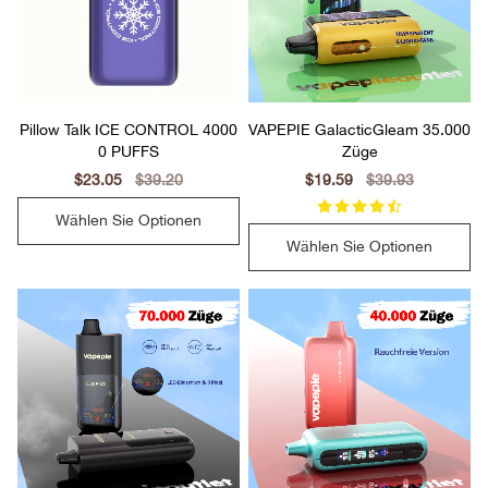
Pillow Talk ICE CONTROL 4000
VAPEPIE GalacticGleam 35.000
0 PUFFS
Züge
Sale
$23.05
Regular
$39.20
Sale
$19.59
Regular
$39.93
price
price
price
price
Wählen Sie Optionen
Wählen Sie Optionen