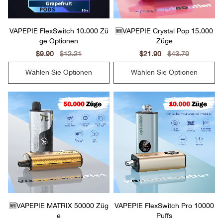
VAPEPIE FlexSwitch 10.000 Zü
🆕VAPEPIE Crystal Pop 15.000
ge Optionen
Züge
Sale
$9.90
Regular
$12.21
Sale
$21.90
Regular
$43.79
price
price
price
price
Wählen Sie Optionen
Wählen Sie Optionen
🆕VAPEPIE MATRIX 50000 Züg
VAPEPIE FlexSwitch Pro 10000
e
Puffs