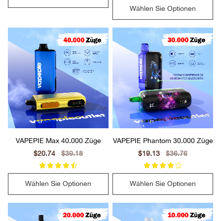
Wählen Sie Optionen
VAPEPIE Max 40.000 Züge
VAPEPIE Phantom 30.000 Züge
Sale
$20.74
Regular
$39.18
Sale
$19.13
Regular
$36.76
price
price
price
price
Wählen Sie Optionen
Wählen Sie Optionen