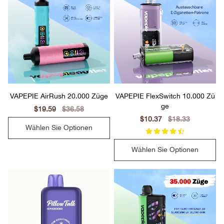
VAPEPIE AirRush 20.000 Züge
VAPEPIE FlexSwitch 10.000 Zü
ge
Sale
$19.59
Regular
$36.58
price
price
Sale
$10.37
Regular
$18.33
price
price
Wählen Sie Optionen
Wählen Sie Optionen