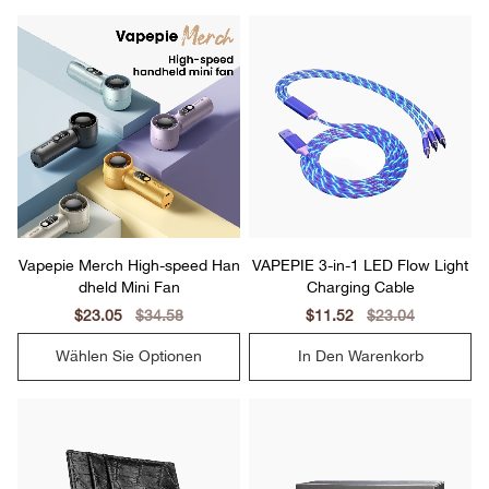
Vapepie Merch High-speed Han
VAPEPIE 3-in-1 LED Flow Light
dheld Mini Fan
Charging Cable
Sale
$23.05
Regular
$34.58
Sale
$11.52
Regular
$23.04
price
price
price
price
Wählen Sie Optionen
In Den Warenkorb