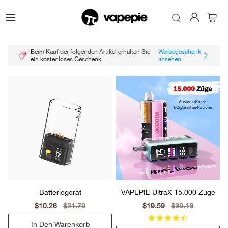
Beim Kauf der folgenden Artikel erhalten Sie
Werbegeschenk
ein kostenloses Geschenk
ansehen
Batteriegerät
VAPEPIE UltraX 15.000 Züge
Sale
$10.26
Regular
$21.79
Sale
$19.59
Regular
$39.18
price
price
price
price
In Den Warenkorb