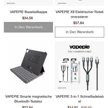
VAPEPIE Baseballkappe
VAPEPIE X8 Elektrischer Rotati
onsrasierer
Sale
$34.58
Regular
price
price
Sale
$57.64
Regular
price
price
In Den Warenkorb
In Den Warenkorb
VAPEPIE Smarte magnetische
VAPEPIE 3-in-1 Schnellladekab
Bluetooth-Tastatur
el
Sale
$57.64
Regular
Sale
$14.61
Regular
$26.55