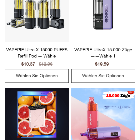
VAPEPIE Ultra X 15000 PUFFS
VAPEPIE UltraX 15.000 Züge
Refill Pod — Wähle
——Wähle 1
Sale
$10.37
Regular
$12.96
Sale
$19.59
Regular
price
price
price
price
Wählen Sie Optionen
Wählen Sie Optionen