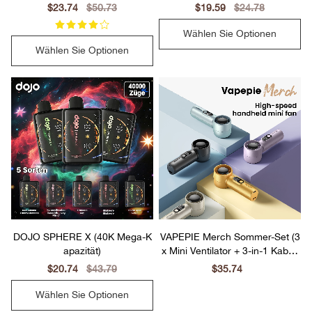
Sale
$23.74
Regular
$50.73
Sale
$19.59
Regular
$24.78
price
price
price
price
Wählen Sie Optionen
Wählen Sie Optionen
DOJO SPHERE X (40K Mega-K
VAPEPIE Merch Sommer-Set (3
apazität)
x Mini Ventilator + 3-in-1 Kabel)
– Farbe frei wählbar
Sale
$20.74
Regular
$43.79
Sale
$35.74
Regular
price
price
price
price
Wählen Sie Optionen