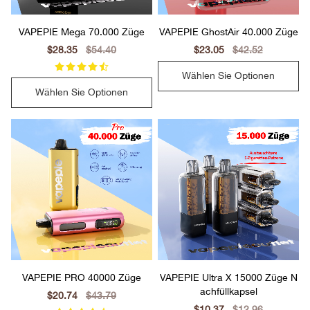
VAPEPIE Mega 70.000 Züge
VAPEPIE GhostAir 40.000 Züge
Sale
$28.35
Regular
$54.40
Sale
$23.05
Regular
$42.52
price
price
price
price
Wählen Sie Optionen
Wählen Sie Optionen
VAPEPIE PRO 40000 Züge
VAPEPIE Ultra X 15000 Züge N
achfüllkapsel
Sale
$20.74
Regular
$43.79
price
price
Sale
$10.37
Regular
$12.96