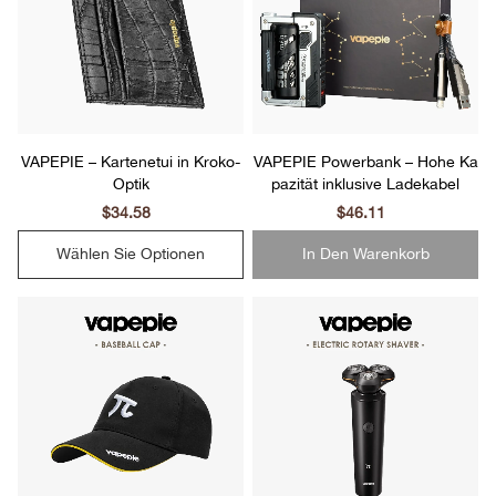
VAPEPIE – Kartenetui in Kroko-
VAPEPIE Powerbank – Hohe Ka
Optik
pazität inklusive Ladekabel
Sale
$34.58
Regular
Sale
$46.11
Regular
price
price
price
price
Wählen Sie Optionen
In Den Warenkorb