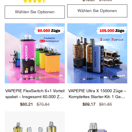
price
price
Wählen Sie Optionen
Wählen Sie Optionen
VAPEPIE FlexSwitch 6+1 Vorteil
VAPEPIE Ultra X 15000 Züge –
spaket – Insgesamt 60.000 Züg
Komplettes Starter-Kit: 1 Gerät
e
+ 7 Pods
Sale
$60.21
Regular
$70.84
Sale
$69.17
Regular
$81.85
price
price
price
price