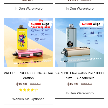
price
price
price
price
In Den Warenkorb
In Den Warenkorb
VAPEPIE PRO 40000 Neue Gen
VAPEPIE FlexSwitch Pro 10000
eration
Puffs--- Geschenke
Sale
$19.59
Regular
$39.18
Sale
$19.59
Regular
$39.18
price
price
price
price
In Den Warenkorb
Wählen Sie Optionen