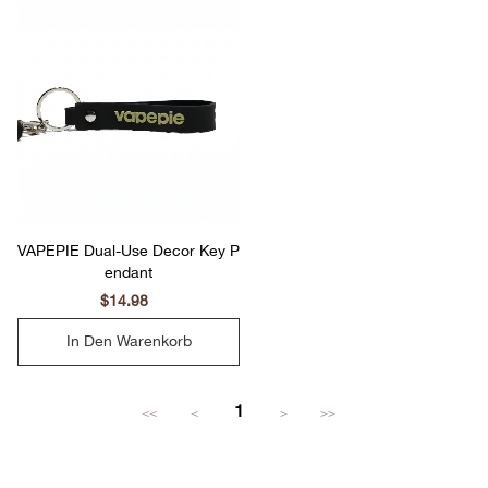
VAPEPIE Dual-Use Decor Key P
endant
Sale
$14.98
Regular
price
price
In Den Warenkorb
1
<<
<
>
>>