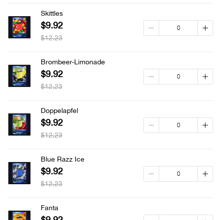
Skittles
$9.92
$12.23
Brombeer-Limonade
$9.92
$12.23
Doppelapfel
$9.92
$12.23
Blue Razz Ice
$9.92
$12.23
Fanta
$9.92