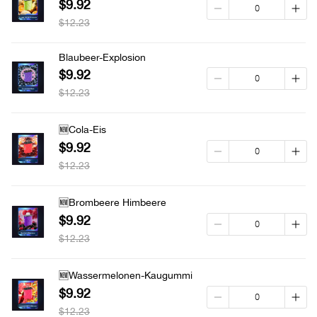
$9.92
$12.23
Blaubeer-Explosion
$9.92
$12.23
🆕Cola-Eis
$9.92
$12.23
🆕Brombeere Himbeere
$9.92
$12.23
🆕Wassermelonen-Kaugummi
$9.92
$12.23