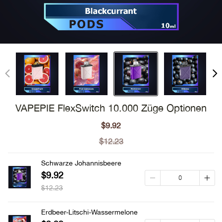
VAPEPIE FlexSwitch 10.000 Züge Optionen
$9.92
Sale
price
$12.23
Regular
price
Schwarze Johannisbeere
$9.92
$12.23
Erdbeer-Litschi-Wassermelone