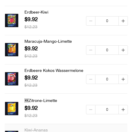
Erdbeer-Kiwi
$9.92
$12.23
Maracuja-Mango-Limette
$9.92
$12.23
Erdbeere Kokos Wassermelone
$9.92
$12.23
🆕Zitrone-Limette
$9.92
$12.23
Kiwi-Ananas