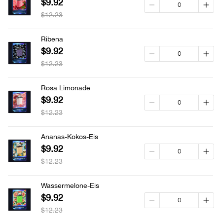
$9.92
$12.23
Ribena
$9.92
$12.23
Rosa Limonade
$9.92
$12.23
Ananas-Kokos-Eis
$9.92
$12.23
Wassermelone-Eis
$9.92
$12.23