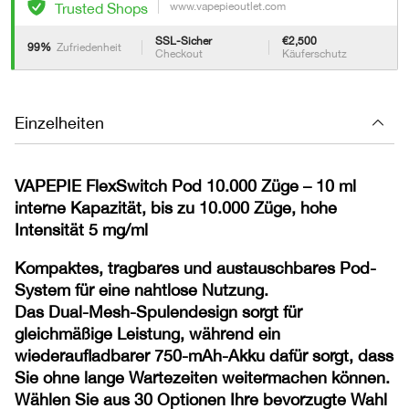
www.vapepieoutlet.com
Trusted Shops
Geprüftes Unternehmen
Zertifiziert
SSL-Sicher
€2,500
99%
Zufriedenheit
Checkout
Käuferschutz
Datenschutz nach DSGVO
Zertifiziert
Einzelheiten
VAPEPIE FlexSwitch Pod 10.000 Züge – 10 ml
interne Kapazität, bis zu 10.000 Züge, hohe
Intensität 5 mg/ml
Kompaktes, tragbares und austauschbares Pod-
System für eine nahtlose Nutzung.
Das Dual-Mesh-Spulendesign sorgt für
gleichmäßige Leistung, während ein
wiederaufladbarer 750-mAh-Akku dafür sorgt, dass
Sie ohne lange Wartezeiten weitermachen können.
Wählen Sie aus 30 Optionen Ihre bevorzugte Wahl