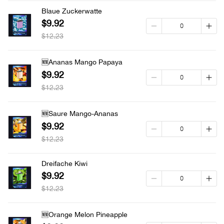
Blaue Zuckerwatte
$9.92
$12.23
🆕Ananas Mango Papaya
$9.92
$12.23
🆕Saure Mango-Ananas
$9.92
$12.23
Dreifache Kiwi
$9.92
$12.23
🆕Orange Melon Pineapple