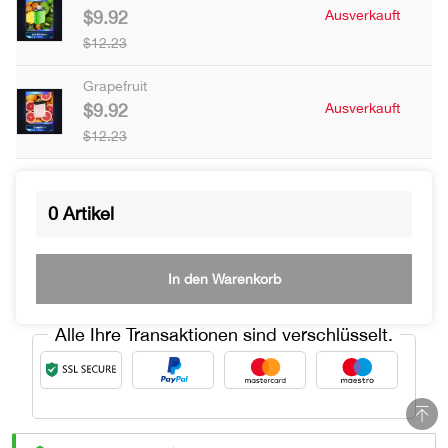
$9.92
Ausverkauft
$12.23
Grapefruit
$9.92
Ausverkauft
$12.23
0
Artikel
Trusted Shops
In den Warenkorb
www.vapepieoutlet.com
Geprüft & zertifiziert von Trusted Shops.
Alle Ihre Transaktionen sind verschlüsselt.
SSL-Verschlüsselung
Zertifiziert
99% Zufriedene Kunden
Zertifiziert